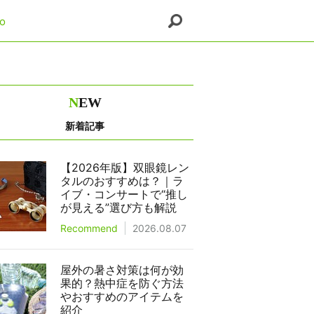
o
N
EW
新着記事
【2026年版】双眼鏡レン
タルのおすすめは？｜ラ
イブ・コンサートで“推し
が見える”選び方も解説
Recommend
2026.08.07
屋外の暑さ対策は何が効
果的？熱中症を防ぐ方法
やおすすめのアイテムを
紹介