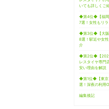
いても詳しくご
◆第4位◆【福
7選！女性もリ
◆第3位◆【大
8選！駅近や女
介
◆第2位◆【20
レスタイヤ専門
安い理由を解説
◆第1位◆【東
選！深夜の利用O
編集後記