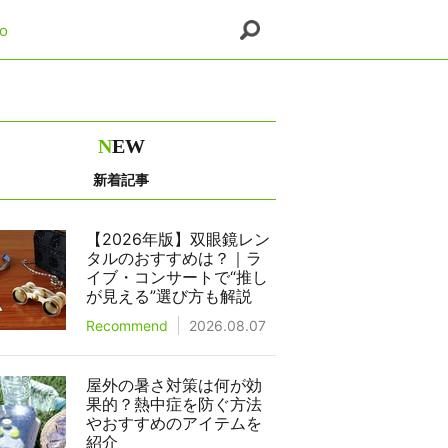
o
N
EW
新着記事
【2026年版】双眼鏡レン
タルのおすすめは？｜ラ
イブ・コンサートで“推し
が見える”選び方も解説
Recommend
2026.08.07
屋外の暑さ対策は何が効
果的？熱中症を防ぐ方法
やおすすめのアイテムを
紹介