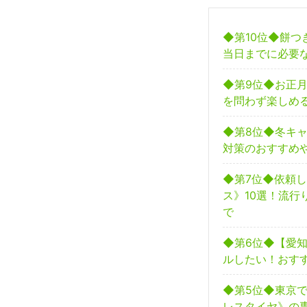
◆第10位◆餅
当日までに必要
◆第9位◆お正
を問わず楽しめ
◆第8位◆冬キ
対策のおすすめ
◆第7位◆依頼
ス》10選！流行
で
◆第6位◆【愛
ルしたい！おす
◆第5位◆東京
レスタイヤ》の