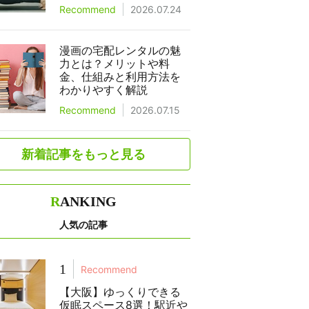
Recommend
2026.07.24
漫画の宅配レンタルの魅
力とは？メリットや料
金、仕組みと利用方法を
わかりやすく解説
Recommend
2026.07.15
新着記事をもっと見る
R
ANKING
人気の記事
1
Recommend
【大阪】ゆっくりできる
仮眠スペース8選！駅近や