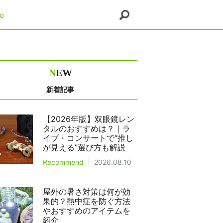
o
N
EW
新着記事
【2026年版】双眼鏡レン
タルのおすすめは？｜ラ
イブ・コンサートで“推し
が見える”選び方も解説
Recommend
2026.08.10
屋外の暑さ対策は何が効
果的？熱中症を防ぐ方法
やおすすめのアイテムを
紹介