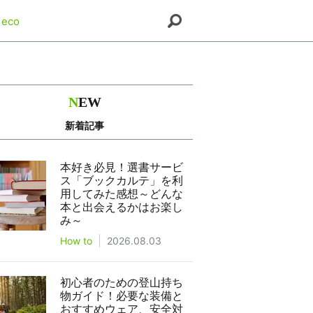
eco
N
EW
新着記事
本好き必見！選書サービ
ス「ブックカルテ」を利
用してみた感想～どんな
本と出会えるかはお楽し
み～
How to
2026.08.03
初心者のための登山持ち
物ガイド！必要な装備と
おすすめウェア、安全対