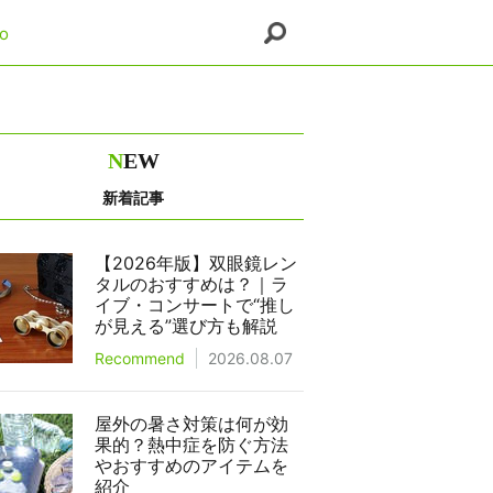
o
N
EW
新着記事
【2026年版】双眼鏡レン
タルのおすすめは？｜ラ
イブ・コンサートで“推し
が見える”選び方も解説
Recommend
2026.08.07
屋外の暑さ対策は何が効
果的？熱中症を防ぐ方法
やおすすめのアイテムを
紹介