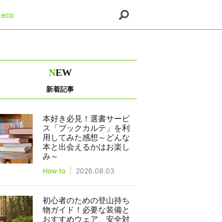
eco
N
EW
新着記事
本好き必見！選書サービ
ス「ブックカルテ」を利
用してみた感想～どんな
本と出会えるかはお楽し
み～
How to
2026.08.03
初心者のための登山持ち
物ガイド！必要な装備と
おすすめウェア、安全対