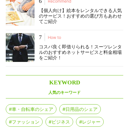
6
Recommend
【個人向け】絵本をレンタルできる人気
のサービス！おすすめの選び方もあわせ
てご紹介
7
How to
コスパ良く即借りられる！スーツレンタ
ルのおすすめネットサービスと料金相場
をご紹介！
K
EYWORD
人気のキーワード
#車・自転車のシェア
#日用品のシェア
#ファッション
#ビジネス
#レジャー